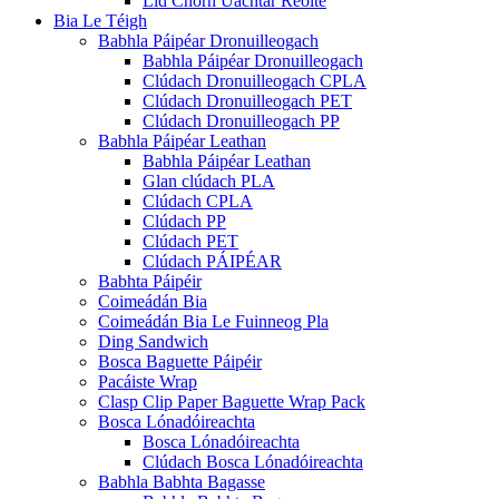
Lid Chorn Uachtar Reoite
Bia Le Téigh
Babhla Páipéar Dronuilleogach
Babhla Páipéar Dronuilleogach
Clúdach Dronuilleogach CPLA
Clúdach Dronuilleogach PET
Clúdach Dronuilleogach PP
Babhla Páipéar Leathan
Babhla Páipéar Leathan
Glan clúdach PLA
Clúdach CPLA
Clúdach PP
Clúdach PET
Clúdach PÁIPÉAR
Babhta Páipéir
Coimeádán Bia
Coimeádán Bia Le Fuinneog Pla
Ding Sandwich
Bosca Baguette Páipéir
Pacáiste Wrap
Clasp Clip Paper Baguette Wrap Pack
Bosca Lónadóireachta
Bosca Lónadóireachta
Clúdach Bosca Lónadóireachta
Babhla Babhta Bagasse