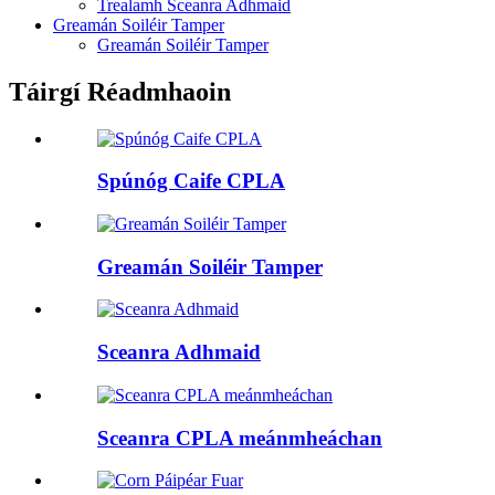
Trealamh Sceanra Adhmaid
Greamán Soiléir Tamper
Greamán Soiléir Tamper
Táirgí Réadmhaoin
Spúnóg Caife CPLA
Greamán Soiléir Tamper
Sceanra Adhmaid
Sceanra CPLA meánmheáchan