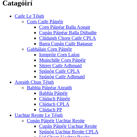
Catagóirí
Caife Le Téigh
Corn Caife Páipéir
Corn Páipéar Balla Aonair
Cupán Páipéar Balla Dúbailte
Clúdaigh Chorn Caife CPLA
Barra Cupán Caife Bagasse
Gabhálais Corn Páipéir
Iompróir Corn Laíon
Muinchille Corn Páipéir
Stirrer Caife Adhmaid
Spúnóg Caife CPLA
Spúnóg Caife Adhmaid
Anraith Chun Téigh
Babhla Páipéar Anraith
Babhla Páipéir
Clúdach Páipéir
Clúdach CPLA
Clúdach PP
Uachtar Reoite Le Téigh
Cupán Páipéir Uachtar Reoite
Cupán Páipéir Uachtar Reoite
Spúnóg Uachtar Reoite CPLA