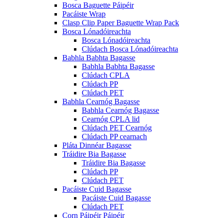
Bosca Baguette Páipéir
Pacáiste Wrap
Clasp Clip Paper Baguette Wrap Pack
Bosca Lónadóireachta
Bosca Lónadóireachta
Clúdach Bosca Lónadóireachta
Babhla Babhta Bagasse
Babhla Babhta Bagasse
Clúdach CPLA
Clúdach PP
Clúdach PET
Babhla Cearnóg Bagasse
Babhla Cearnóg Bagasse
Cearnóg CPLA lid
Clúdach PET Cearnóg
Clúdach PP cearnach
Pláta Dinnéar Bagasse
Tráidire Bia Bagasse
Tráidire Bia Bagasse
Clúdach PP
Clúdach PET
Pacáiste Cuid Bagasse
Pacáiste Cuid Bagasse
Clúdach PET
Corn Páipéir Páipéir