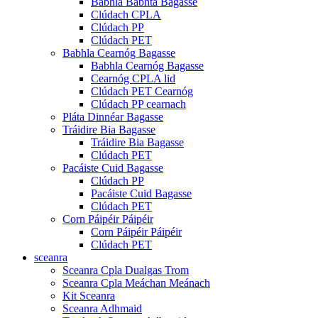
Babhla Babhta Bagasse
Clúdach CPLA
Clúdach PP
Clúdach PET
Babhla Cearnóg Bagasse
Babhla Cearnóg Bagasse
Cearnóg CPLA lid
Clúdach PET Cearnóg
Clúdach PP cearnach
Pláta Dinnéar Bagasse
Tráidire Bia Bagasse
Tráidire Bia Bagasse
Clúdach PET
Pacáiste Cuid Bagasse
Clúdach PP
Pacáiste Cuid Bagasse
Clúdach PET
Corn Páipéir Páipéir
Corn Páipéir Páipéir
Clúdach PET
sceanra
Sceanra Cpla Dualgas Trom
Sceanra Cpla Meáchan Meánach
Kit Sceanra
Sceanra Adhmaid