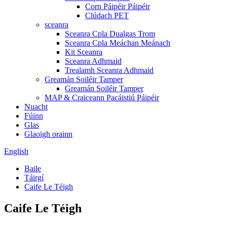
Corn Páipéir Páipéir
Clúdach PET
sceanra
Sceanra Cpla Dualgas Trom
Sceanra Cpla Meáchan Meánach
Kit Sceanra
Sceanra Adhmaid
Trealamh Sceanra Adhmaid
Greamán Soiléir Tamper
Greamán Soiléir Tamper
MAP & Craiceann Pacáistiú Páipéir
Nuacht
Fúinn
Glas
Glaoigh orainn
English
Baile
Táirgí
Caife Le Téigh
Caife Le Téigh