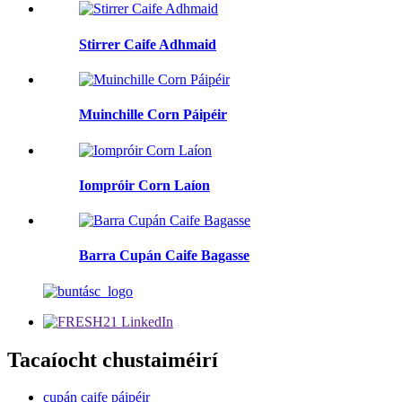
Stirrer Caife Adhmaid
Muinchille Corn Páipéir
Iompróir Corn Laíon
Barra Cupán Caife Bagasse
Tacaíocht chustaiméirí
cupán caife páipéir