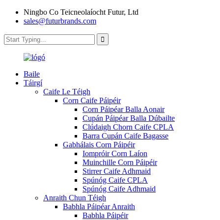
Ningbo Co Teicneolaíocht Futur, Ltd
sales@futurbrands.com
Baile
Táirgí
Caife Le Téigh
Corn Caife Páipéir
Corn Páipéar Balla Aonair
Cupán Páipéar Balla Dúbailte
Clúdaigh Chorn Caife CPLA
Barra Cupán Caife Bagasse
Gabhálais Corn Páipéir
Iompróir Corn Laíon
Muinchille Corn Páipéir
Stirrer Caife Adhmaid
Spúnóg Caife CPLA
Spúnóg Caife Adhmaid
Anraith Chun Téigh
Babhla Páipéar Anraith
Babhla Páipéir