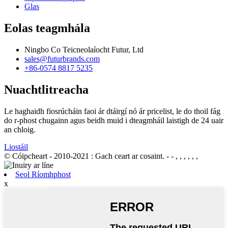
Glas
Eolas teagmhála
Ningbo Co Teicneolaíocht Futur, Ltd
sales@futurbrands.com
+86-0574 8817 5235
Nuachtlitreacha
Le haghaidh fiosrúcháin faoi ár dtáirgí nó ár pricelist, le do thoil fág
do r-phost chugainn agus beidh muid i dteagmháil laistigh de 24 uair
an chloig.
Liostáil
© Cóipcheart - 2010-2021 : Gach ceart ar cosaint.
- - , , , , , ,
Seol Ríomhphost
x