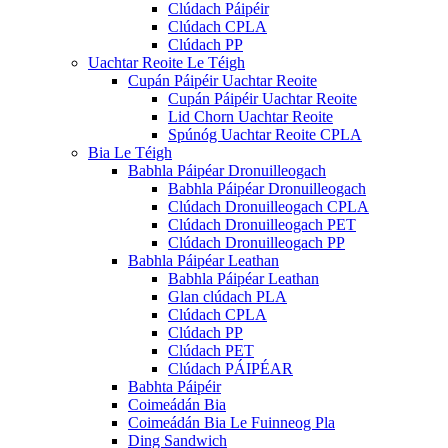
Clúdach Páipéir
Clúdach CPLA
Clúdach PP
Uachtar Reoite Le Téigh
Cupán Páipéir Uachtar Reoite
Cupán Páipéir Uachtar Reoite
Lid Chorn Uachtar Reoite
Spúnóg Uachtar Reoite CPLA
Bia Le Téigh
Babhla Páipéar Dronuilleogach
Babhla Páipéar Dronuilleogach
Clúdach Dronuilleogach CPLA
Clúdach Dronuilleogach PET
Clúdach Dronuilleogach PP
Babhla Páipéar Leathan
Babhla Páipéar Leathan
Glan clúdach PLA
Clúdach CPLA
Clúdach PP
Clúdach PET
Clúdach PÁIPÉAR
Babhta Páipéir
Coimeádán Bia
Coimeádán Bia Le Fuinneog Pla
Ding Sandwich