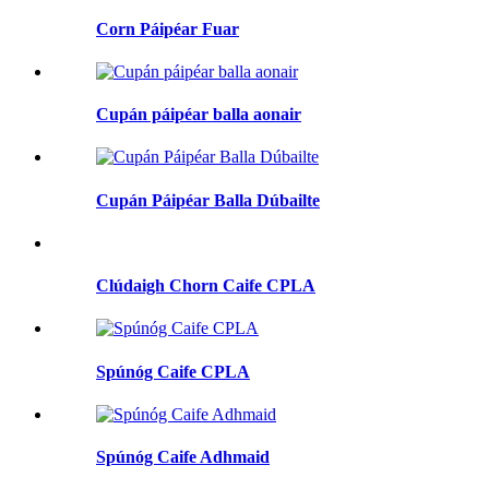
Corn Páipéar Fuar
Cupán páipéar balla aonair
Cupán Páipéar Balla Dúbailte
Clúdaigh Chorn Caife CPLA
Spúnóg Caife CPLA
Spúnóg Caife Adhmaid