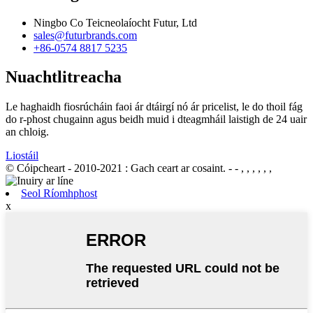
Ningbo Co Teicneolaíocht Futur, Ltd
sales@futurbrands.com
+86-0574 8817 5235
Nuachtlitreacha
Le haghaidh fiosrúcháin faoi ár dtáirgí nó ár pricelist, le do thoil fág
do r-phost chugainn agus beidh muid i dteagmháil laistigh de 24 uair
an chloig.
Liostáil
© Cóipcheart - 2010-2021 : Gach ceart ar cosaint.
- - , , , , , ,
Seol Ríomhphost
x