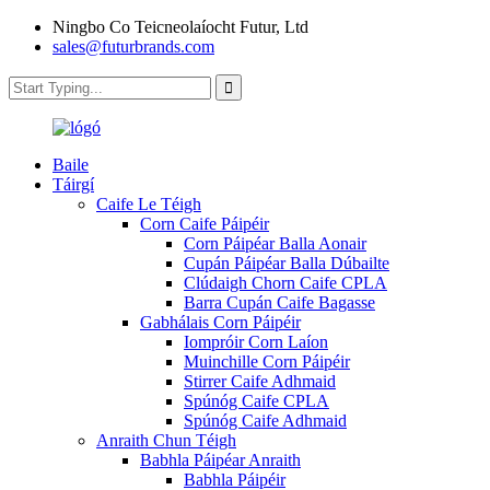
Ningbo Co Teicneolaíocht Futur, Ltd
sales@futurbrands.com
Baile
Táirgí
Caife Le Téigh
Corn Caife Páipéir
Corn Páipéar Balla Aonair
Cupán Páipéar Balla Dúbailte
Clúdaigh Chorn Caife CPLA
Barra Cupán Caife Bagasse
Gabhálais Corn Páipéir
Iompróir Corn Laíon
Muinchille Corn Páipéir
Stirrer Caife Adhmaid
Spúnóg Caife CPLA
Spúnóg Caife Adhmaid
Anraith Chun Téigh
Babhla Páipéar Anraith
Babhla Páipéir