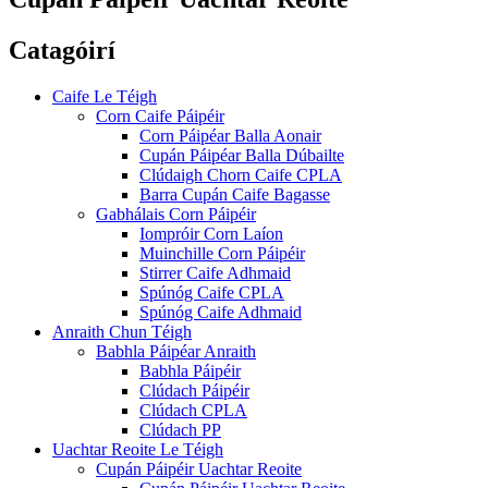
Catagóirí
Caife Le Téigh
Corn Caife Páipéir
Corn Páipéar Balla Aonair
Cupán Páipéar Balla Dúbailte
Clúdaigh Chorn Caife CPLA
Barra Cupán Caife Bagasse
Gabhálais Corn Páipéir
Iompróir Corn Laíon
Muinchille Corn Páipéir
Stirrer Caife Adhmaid
Spúnóg Caife CPLA
Spúnóg Caife Adhmaid
Anraith Chun Téigh
Babhla Páipéar Anraith
Babhla Páipéir
Clúdach Páipéir
Clúdach CPLA
Clúdach PP
Uachtar Reoite Le Téigh
Cupán Páipéir Uachtar Reoite