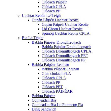
Clúdach Páipéir
Clúdach CPLA
Clúdach PP
Uachtar Reoite Le Téigh
Cupán Páipéir Uachtar Reoite
Cupán Páipéir Uachtar Reoite
Lid Chorn Uachtar Reoite
Spúnóg Uachtar Reoite CPLA
Bia Le Téigh
Babhla Páipéar Dronuilleogach
Babhla Páipéar Dronuilleogach
Clúdach Dronuilleogach CPLA
Clúdach Dronuilleogach PET
Clúdach Dronuilleogach PP
Babhla Páipéar Leathan
Babhla Páipéar Leathan
Glan clúdach PLA
Clúdach CPLA
Clúdach PP
Clúdach PET
Clúdach PÁIPÉAR
Babhta Páipéir
Coimeádán Bia
Coimeádán Bia Le Fuinneog Pla
Ding Sandwich