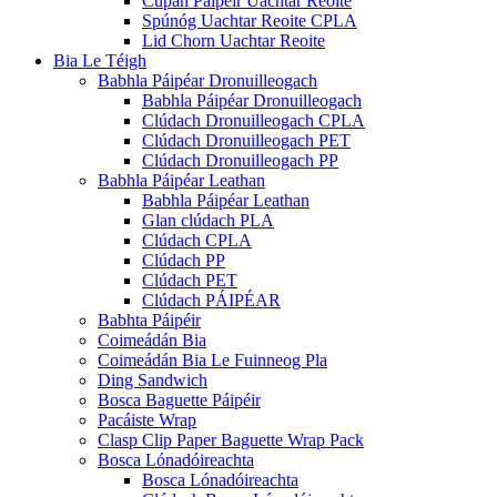
Cupán Páipéir Uachtar Reoite
Spúnóg Uachtar Reoite CPLA
Lid Chorn Uachtar Reoite
Bia Le Téigh
Babhla Páipéar Dronuilleogach
Babhla Páipéar Dronuilleogach
Clúdach Dronuilleogach CPLA
Clúdach Dronuilleogach PET
Clúdach Dronuilleogach PP
Babhla Páipéar Leathan
Babhla Páipéar Leathan
Glan clúdach PLA
Clúdach CPLA
Clúdach PP
Clúdach PET
Clúdach PÁIPÉAR
Babhta Páipéir
Coimeádán Bia
Coimeádán Bia Le Fuinneog Pla
Ding Sandwich
Bosca Baguette Páipéir
Pacáiste Wrap
Clasp Clip Paper Baguette Wrap Pack
Bosca Lónadóireachta
Bosca Lónadóireachta