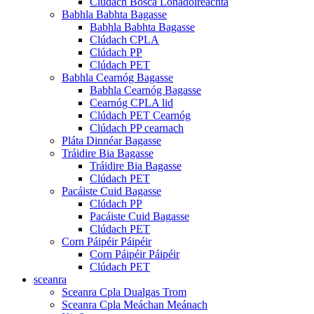
Clúdach Bosca Lónadóireachta
Babhla Babhta Bagasse
Babhla Babhta Bagasse
Clúdach CPLA
Clúdach PP
Clúdach PET
Babhla Cearnóg Bagasse
Babhla Cearnóg Bagasse
Cearnóg CPLA lid
Clúdach PET Cearnóg
Clúdach PP cearnach
Pláta Dinnéar Bagasse
Tráidire Bia Bagasse
Tráidire Bia Bagasse
Clúdach PET
Pacáiste Cuid Bagasse
Clúdach PP
Pacáiste Cuid Bagasse
Clúdach PET
Corn Páipéir Páipéir
Corn Páipéir Páipéir
Clúdach PET
sceanra
Sceanra Cpla Dualgas Trom
Sceanra Cpla Meáchan Meánach