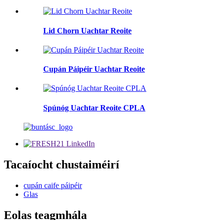
Lid Chorn Uachtar Reoite
Cupán Páipéir Uachtar Reoite
Spúnóg Uachtar Reoite CPLA
Tacaíocht chustaiméirí
cupán caife páipéir
Glas
Eolas teagmhála