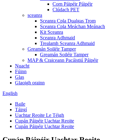
Corn Páipéir Páipéir
Clúdach PET
sceanra
Sceanra Cpla Dualgas Trom
Sceanra Cpla Meáchan Meánach
Kit Sceanra
Sceanra Adhmaid
Trealamh Sceanra Adhmaid
Greamán Soiléir Tamper
Greamán Soiléir Tamper
MAP & Craiceann Pacáistiú Páipéir
Nuacht
Fúinn
Glas
Glaoigh orainn
English
Baile
Táirgí
Uachtar Reoite Le Téigh
Cupán Páipéir Uachtar Reoite
Cupán Páipéir Uachtar Reoite
Cupán Páipéir Uachtar Reoite