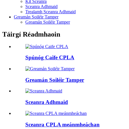
Kit Sceanra
Sceanra Adhmaid
Trealamh Sceanra Adhmaid
Greamán Soiléir Tamper
Greamán Soiléir Tamper
Táirgí Réadmhaoin
Spúnóg Caife CPLA
Greamán Soiléir Tamper
Sceanra Adhmaid
Sceanra CPLA meánmheáchan