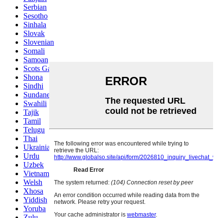
Serbian
Sesotho
Sinhala
Slovak
Slovenian
Somali
Samoan
Scots Gaelic
Shona
Sindhi
Sundanese
Swahili
Tajik
Tamil
Telugu
Thai
Ukrainian
Urdu
Uzbek
Vietnamese
Welsh
Xhosa
Yiddish
Yoruba
Zulu