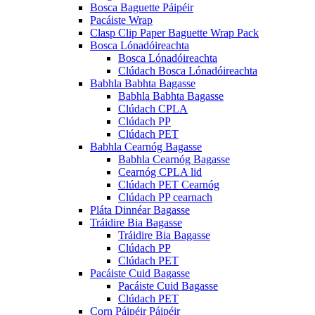
Bosca Baguette Páipéir
Pacáiste Wrap
Clasp Clip Paper Baguette Wrap Pack
Bosca Lónadóireachta
Bosca Lónadóireachta
Clúdach Bosca Lónadóireachta
Babhla Babhta Bagasse
Babhla Babhta Bagasse
Clúdach CPLA
Clúdach PP
Clúdach PET
Babhla Cearnóg Bagasse
Babhla Cearnóg Bagasse
Cearnóg CPLA lid
Clúdach PET Cearnóg
Clúdach PP cearnach
Pláta Dinnéar Bagasse
Tráidire Bia Bagasse
Tráidire Bia Bagasse
Clúdach PP
Clúdach PET
Pacáiste Cuid Bagasse
Pacáiste Cuid Bagasse
Clúdach PET
Corn Páipéir Páipéir