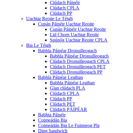
Clúdach Páipéir
Clúdach CPLA
Clúdach PP
Uachtar Reoite Le Téigh
Cupán Páipéir Uachtar Reoite
Cupán Páipéir Uachtar Reoite
Lid Chorn Uachtar Reoite
Spúnóg Uachtar Reoite CPLA
Bia Le Téigh
Babhla Páipéar Dronuilleogach
Babhla Páipéar Dronuilleogach
Clúdach Dronuilleogach CPLA
Clúdach Dronuilleogach PET
Clúdach Dronuilleogach PP
Babhla Páipéar Leathan
Babhla Páipéar Leathan
Glan clúdach PLA
Clúdach CPLA
Clúdach PP
Clúdach PET
Clúdach PÁIPÉAR
Babhta Páipéir
Coimeádán Bia
Coimeádán Bia Le Fuinneog Pla
Ding Sandwich