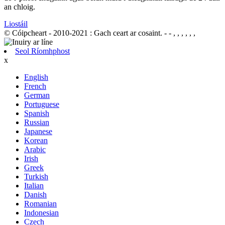
an chloig.
Liostáil
© Cóipcheart - 2010-2021 : Gach ceart ar cosaint.
- - , , , , , ,
Seol Ríomhphost
x
English
French
German
Portuguese
Spanish
Russian
Japanese
Korean
Arabic
Irish
Greek
Turkish
Italian
Danish
Romanian
Indonesian
Czech