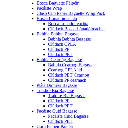
Bosca Baguette Páipéir
Pacáiste Wrap
Clasp Clip Paper Baguette Wrap Pack
Bosca Lónadóireachta
Bosca Lónadóireachta
Clúdach Bosca Lónadóireachta
Babhla Babhta Bagasse
Babhla Babhta Bagasse
Clúdach CPLA
Clúdach PP
Clúdach PET
Babhla Cearnóg Bagasse
Babhla Cearnóg Bagasse
Cearnóg CPLA lid
Clúdach PET Cearnóg
Clúdach PP cearnach
Pláta Dinnéar Bagasse
Tráidire Bia Bagasse
Tráidire Bia Bagasse
Clúdach PP
Clúdach PET
Pacáiste Cuid Bagasse
Pacáiste Cuid Bagasse
Clúdach PET
Corn Páipéir Páipéir