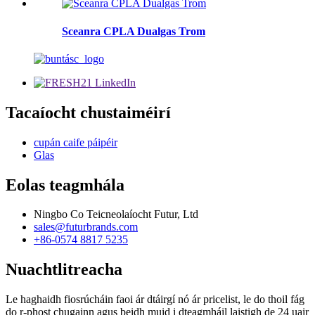
Sceanra CPLA Dualgas Trom
Tacaíocht chustaiméirí
cupán caife páipéir
Glas
Eolas teagmhála
Ningbo Co Teicneolaíocht Futur, Ltd
sales@futurbrands.com
+86-0574 8817 5235
Nuachtlitreacha
Le haghaidh fiosrúcháin faoi ár dtáirgí nó ár pricelist, le do thoil fág
do r-phost chugainn agus beidh muid i dteagmháil laistigh de 24 uair