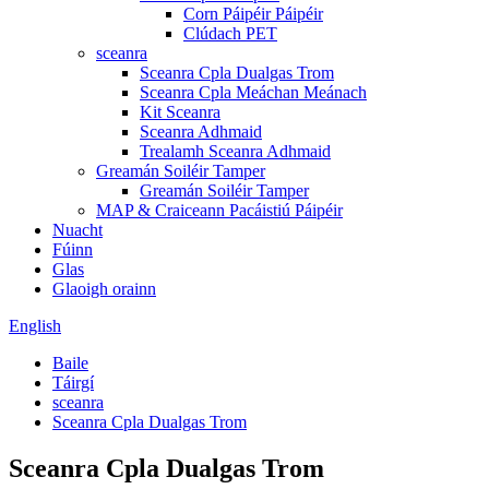
Corn Páipéir Páipéir
Clúdach PET
sceanra
Sceanra Cpla Dualgas Trom
Sceanra Cpla Meáchan Meánach
Kit Sceanra
Sceanra Adhmaid
Trealamh Sceanra Adhmaid
Greamán Soiléir Tamper
Greamán Soiléir Tamper
MAP & Craiceann Pacáistiú Páipéir
Nuacht
Fúinn
Glas
Glaoigh orainn
English
Baile
Táirgí
sceanra
Sceanra Cpla Dualgas Trom
Sceanra Cpla Dualgas Trom