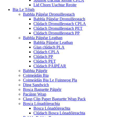
Spúnóg Uachtar Reoite CPLA
Lid Chorn Uachtar Reoite
Bia Le Téigh
Babhla Páipéar Dronuilleogach
Babhla Páipéar Dronuilleogach
Clúdach Dronuilleogach CPLA
Clúdach Dronuilleogach PET
Clúdach Dronuilleogach PP
Babhla Páipéar Leathan
Babhla Páipéar Leathan
Glan clúdach PLA
Clúdach CPLA
Clúdach PP
Clúdach PET
Clúdach PÁIPÉAR
Babhta Páipéir
Coimeádán Bia
Coimeádán Bia Le Fuinneog Pla
Ding Sandwich
Bosca Baguette Páipéir
Pacáiste Wrap
Clasp Clip Paper Baguette Wrap Pack
Bosca Lónadóireachta
Bosca Lónadóireachta
Clúdach Bosca Lónadóireachta