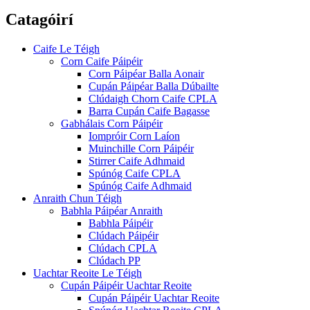
Catagóirí
Caife Le Téigh
Corn Caife Páipéir
Corn Páipéar Balla Aonair
Cupán Páipéar Balla Dúbailte
Clúdaigh Chorn Caife CPLA
Barra Cupán Caife Bagasse
Gabhálais Corn Páipéir
Iompróir Corn Laíon
Muinchille Corn Páipéir
Stirrer Caife Adhmaid
Spúnóg Caife CPLA
Spúnóg Caife Adhmaid
Anraith Chun Téigh
Babhla Páipéar Anraith
Babhla Páipéir
Clúdach Páipéir
Clúdach CPLA
Clúdach PP
Uachtar Reoite Le Téigh
Cupán Páipéir Uachtar Reoite
Cupán Páipéir Uachtar Reoite