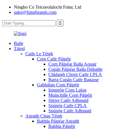
Ningbo Co Teicneolaíocht Futur, Ltd
sales@futurbrands.com
Baile
Táirgí
Caife Le Téigh
Corn Caife Páipéir
Corn Páipéar Balla Aonair
Cupán Páipéar Balla Dúbailte
Clúdaigh Chorn Caife CPLA
Barra Cupán Caife Bagasse
Gabhálais Corn Páipéir
Iompróir Corn Laíon
Muinchille Corn Páipéir
Stirrer Caife Adhmaid
Spúnóg Caife CPLA
Spúnóg Caife Adhmaid
Anraith Chun Téigh
Babhla Páipéar Anraith
Babhla Páipéir