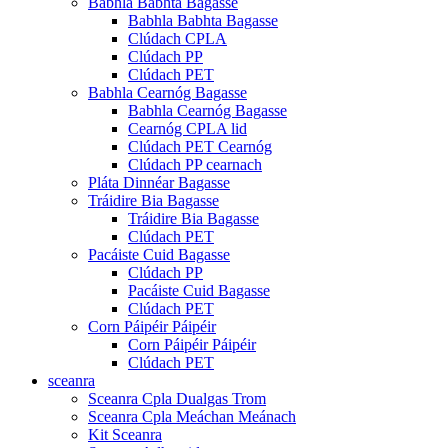
Babhla Babhta Bagasse
Babhla Babhta Bagasse
Clúdach CPLA
Clúdach PP
Clúdach PET
Babhla Cearnóg Bagasse
Babhla Cearnóg Bagasse
Cearnóg CPLA lid
Clúdach PET Cearnóg
Clúdach PP cearnach
Pláta Dinnéar Bagasse
Tráidire Bia Bagasse
Tráidire Bia Bagasse
Clúdach PET
Pacáiste Cuid Bagasse
Clúdach PP
Pacáiste Cuid Bagasse
Clúdach PET
Corn Páipéir Páipéir
Corn Páipéir Páipéir
Clúdach PET
sceanra
Sceanra Cpla Dualgas Trom
Sceanra Cpla Meáchan Meánach
Kit Sceanra